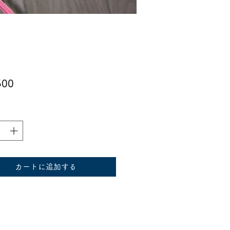
価
500
格
カートに追加する